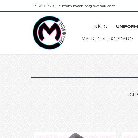
11988551478
custom.machine@outlook.com
INÍCIO
UNIFORM
MATRIZ DE BORDADO
CL