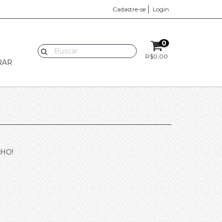
Cadastre-se
Login
0
R$0,00
RAR
HO!