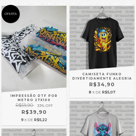
OFERTA
CAMISETA FUNKO
DIVERTIDAMENTE ALEGRIA
R$34,90
8
X DE
R$5,07
IMPRESSÃO DTF POR
METRO 27X100
R$59,90
33
% OFF
R$39,90
9
X DE
R$5,22