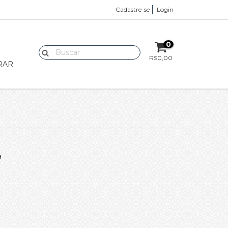
Cadastre-se
Login
0
R$0,00
RAR
a