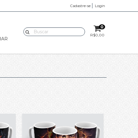
Cadastre-se
Login
0
R$0,00
RAR